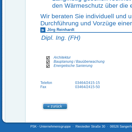
den Wärmeschutz über die e
Wir beraten Sie individuell und 
Durchführung und Vorzüge einer
Jörg Reinhardt
Dipl. Ing. (FH)
Architektur
Bauplanung / Bauüberwachung
Energetische Sanierung
Telefon
03464/2415-15
Fax
03464/2415-50
« zurück
PSK - Unternehmensgruppe · Riestedter Straße 30 · 06526 Sangerha